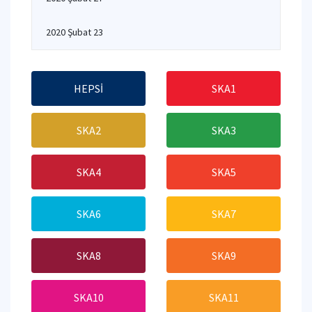
2020 Şubat 23
HEPSİ
SKA1
SKA2
SKA3
SKA4
SKA5
SKA6
SKA7
SKA8
SKA9
SKA10
SKA11