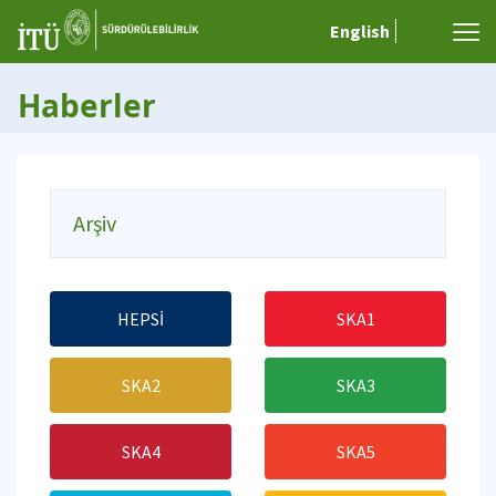
English
Haberler
Arşiv
HEPSİ
SKA1
SKA2
SKA3
SKA4
SKA5