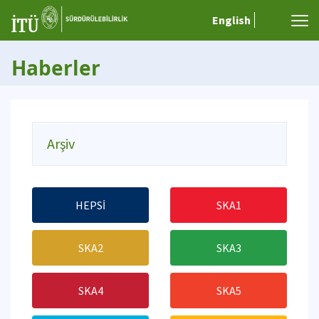
English
Haberler
Arşiv
HEPSİ
SKA1
SKA2
SKA3
SKA4
SKA5