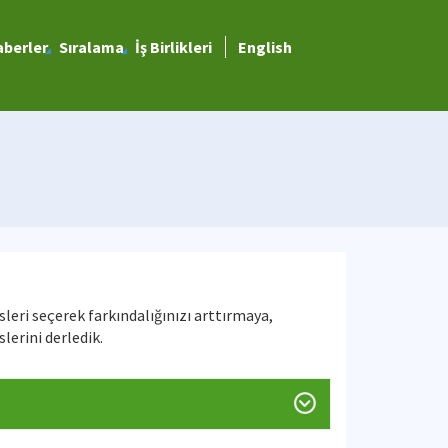
berler
Sıralama
İş Birlikleri
English
sleri seçerek farkındalığınızı arttırmaya,
lerini derledik.