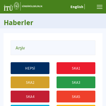
English
Haberler
Arşiv
HEPSİ
SKA1
SKA2
SKA3
SKA4
SKA5