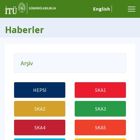
English
Haberler
Arşiv
HEPSİ
SKA1
SKA2
SKA3
SKA4
SKA5