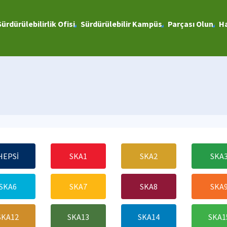
Sürdürülebilirlik Ofisi
Sürdürülebilir Kampüs
Parçası Olun
Ha
HEPSİ
SKA1
SKA2
SKA
SKA6
SKA7
SKA8
SKA
SKA12
SKA13
SKA14
SKA1