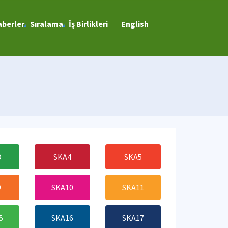
berler
Sıralama
İş Birlikleri
English
3
SKA4
SKA5
9
SKA10
SKA11
5
SKA16
SKA17