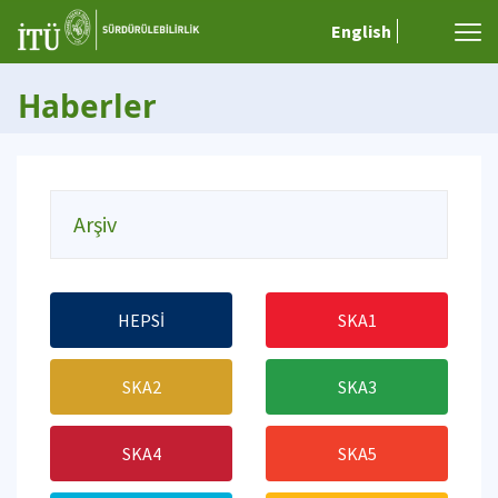
English
Haberler
Arşiv
HEPSİ
SKA1
SKA2
SKA3
SKA4
SKA5