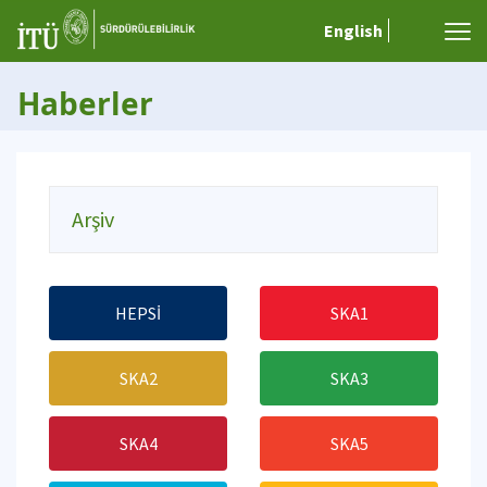
English
Haberler
Arşiv
HEPSİ
SKA1
SKA2
SKA3
SKA4
SKA5