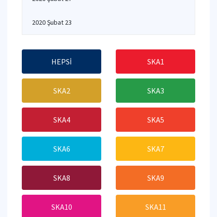
2020 Şubat 23
HEPSİ
SKA1
SKA2
SKA3
SKA4
SKA5
SKA6
SKA7
SKA8
SKA9
SKA10
SKA11