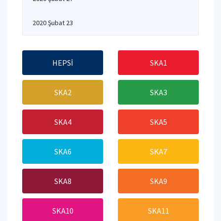
2020 Şubat 23
HEPSİ
SKA1
SKA2
SKA3
SKA4
SKA5
SKA6
SKA7
SKA8
SKA9
SKA10
SKA11