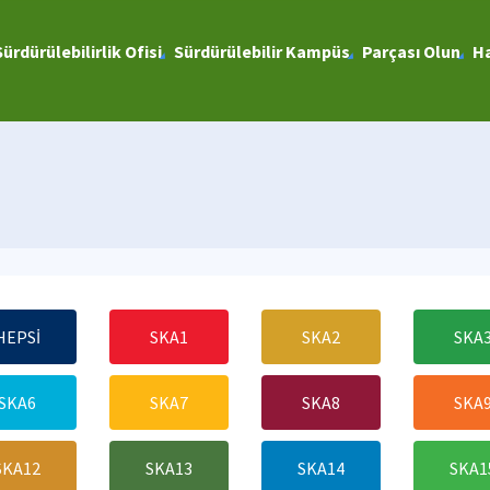
Sürdürülebilirlik Ofisi
Sürdürülebilir Kampüs
Parçası Olun
Ha
HEPSİ
SKA1
SKA2
SKA
SKA6
SKA7
SKA8
SKA
SKA12
SKA13
SKA14
SKA1