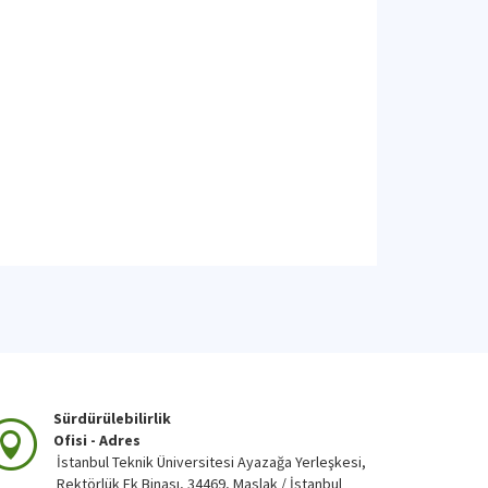
Sürdürülebilirlik
Ofisi - Adres
İstanbul Teknik Üniversitesi Ayazağa Yerleşkesi,
Rektörlük Ek Binası, 34469, Maslak / İstanbul