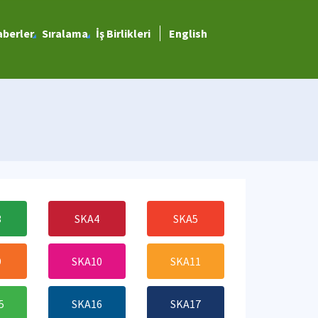
berler
Sıralama
İş Birlikleri
English
3
SKA4
SKA5
9
SKA10
SKA11
5
SKA16
SKA17