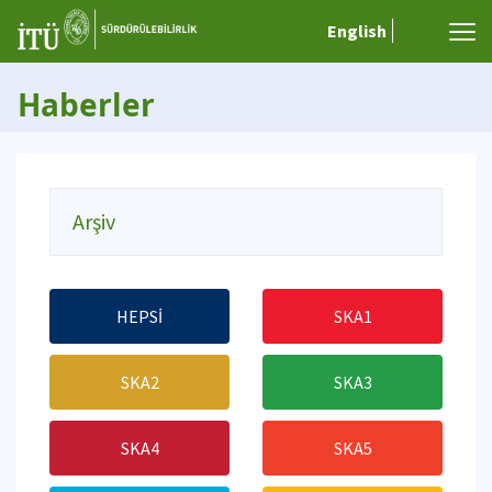
English
Haberler
Arşiv
HEPSİ
SKA1
SKA2
SKA3
SKA4
SKA5