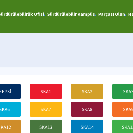
Sürdürülebilirlik Ofisi
Sürdürülebilir Kampüs
Parçası Olun
Ha
HEPSİ
SKA1
SKA2
SKA
SKA6
SKA7
SKA8
SKA
SKA12
SKA13
SKA14
SKA1