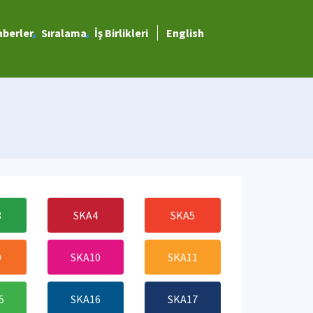
berler
Sıralama
İş Birlikleri
English
3
SKA4
SKA5
9
SKA10
SKA11
5
SKA16
SKA17