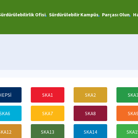
Sürdürülebilirlik Ofisi
Sürdürülebilir Kampüs
Parçası Olun
Ha
HEPSİ
SKA1
SKA2
SKA
SKA6
SKA7
SKA8
SKA
SKA12
SKA13
SKA14
SKA1