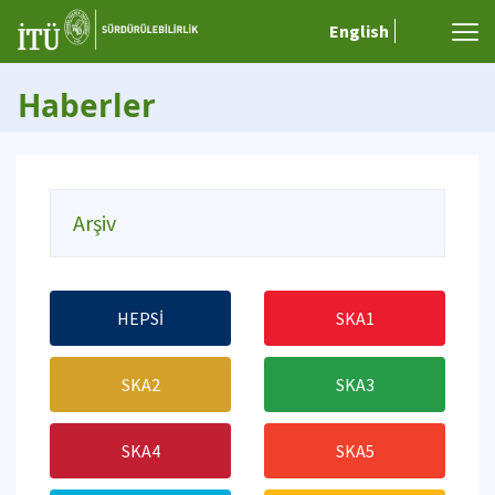
English
Haberler
Arşiv
HEPSİ
SKA1
SKA2
SKA3
SKA4
SKA5