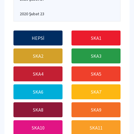
2020 Şubat 23
HEPSİ
SKA1
SKA2
SKA3
SKA4
SKA5
SKA6
SKA7
SKA8
SKA9
SKA10
SKA11