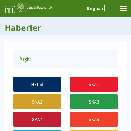
English
Haberler
Arşiv
HEPSİ
SKA1
SKA2
SKA3
SKA4
SKA5