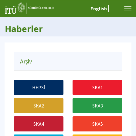
English
Haberler
Arşiv
HEPSİ
SKA1
SKA2
SKA3
SKA4
SKA5