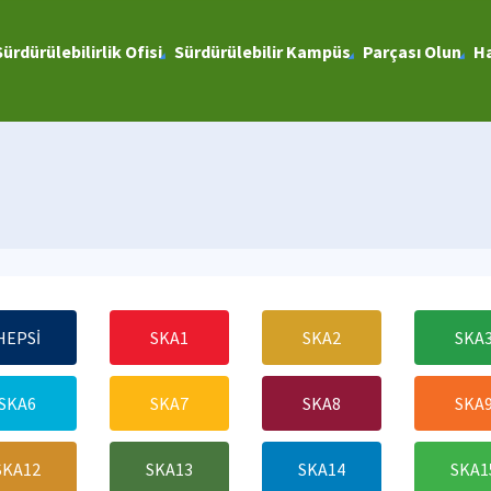
Sürdürülebilirlik Ofisi
Sürdürülebilir Kampüs
Parçası Olun
Ha
HEPSİ
SKA1
SKA2
SKA
SKA6
SKA7
SKA8
SKA
SKA12
SKA13
SKA14
SKA1