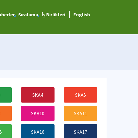
berler
Sıralama
İş Birlikleri
English
3
SKA4
SKA5
9
SKA10
SKA11
5
SKA16
SKA17