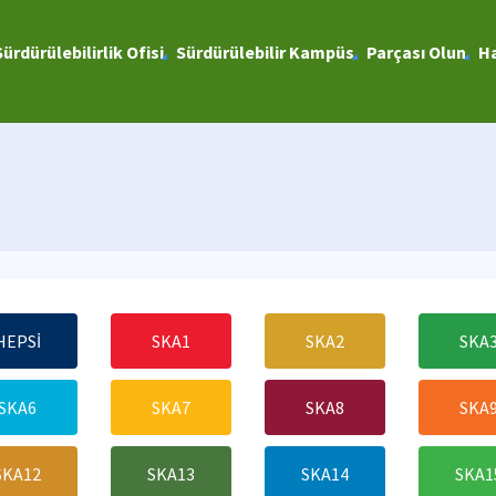
Sürdürülebilirlik Ofisi
Sürdürülebilir Kampüs
Parçası Olun
Ha
HEPSİ
SKA1
SKA2
SKA
SKA6
SKA7
SKA8
SKA
SKA12
SKA13
SKA14
SKA1