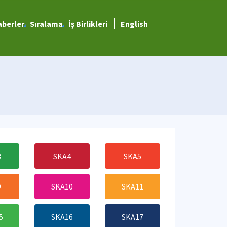
berler
Sıralama
İş Birlikleri
English
3
SKA4
SKA5
9
SKA10
SKA11
5
SKA16
SKA17