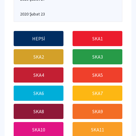
2020 Şubat 23
HEPSİ
SKA1
SKA2
SKA3
SKA4
SKA5
SKA6
SKA7
SKA8
SKA9
SKA10
SKA11