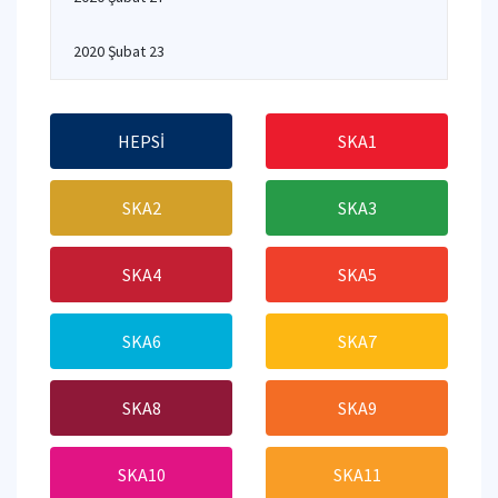
2020 Şubat 23
HEPSİ
SKA1
SKA2
SKA3
SKA4
SKA5
SKA6
SKA7
SKA8
SKA9
SKA10
SKA11