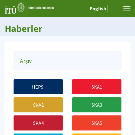
English
Haberler
Arşiv
HEPSİ
SKA1
SKA2
SKA3
SKA4
SKA5