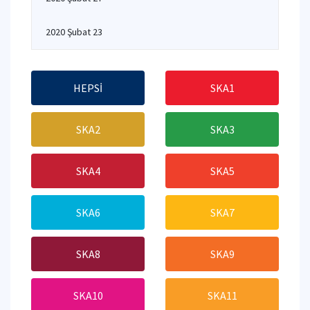
2020 Şubat 23
HEPSİ
SKA1
SKA2
SKA3
SKA4
SKA5
SKA6
SKA7
SKA8
SKA9
SKA10
SKA11