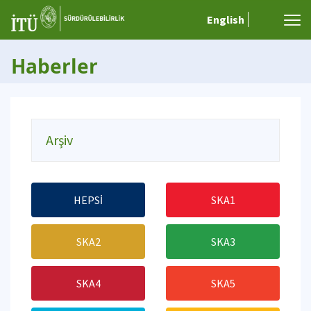
English
Haberler
Arşiv
HEPSİ
SKA1
SKA2
SKA3
SKA4
SKA5