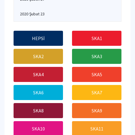
2020 Şubat 23
HEPSİ
SKA1
SKA2
SKA3
SKA4
SKA5
SKA6
SKA7
SKA8
SKA9
SKA10
SKA11