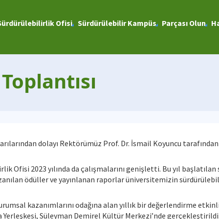
Sürdürülebilirlik Ofisi
Sürdürülebilir Kampüs
Parçası Olun
Ha
 Toplantısı
başarılarından dolayı Rektörümüz Prof. Dr. İsmail Koyuncu tarafından
rlik Ofisi 2023 yılında da çalışmalarını genişletti. Bu yıl başlatılan
zanılan ödüller ve yayınlanan raporlar üniversitemizin sürdürülebili
rumsal kazanımlarını odağına alan yıllık bir değerlendirme etkinli
a Yerleşkesi, Süleyman Demirel Kültür Merkezi’nde gerçekleştirildi